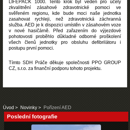
LIFEPACK 1000. Tento krok byl veden pro účely
zkvalitnění zásahové zdravotnické pomoci ve
svěřeném regionu, kde bude moci naše jednotka
zasahovat rychleji, než zdravotnická záchranná
služba. AED je k dispozici umístěn v zásahovém voze
v nové hasičárně. Před zařazením do výjezdové
pohotovosti proběhlo důkladné odborné proškolení
všech členů jednotky pro obsluhu defibrilátoru i
postupu první pomoci.
Tímto SDH Práče děkuje společnosti PPO GROUP
CZ, s.r.o. za finanční podporu tohoto projektu.
Úvod
Novinky
Pořízení AED
Poslední fotografie