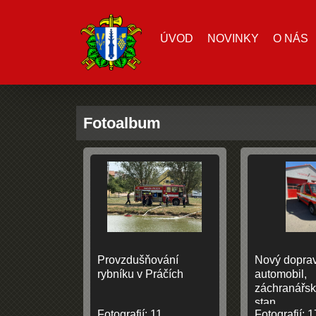
ÚVOD
NOVINKY
O NÁS
Fotoalbum
Provzdušňování
Nový dopra
rybníku v Práčích
automobil,
záchranářsk
stan
Fotografií:
11
Fotografií:
1