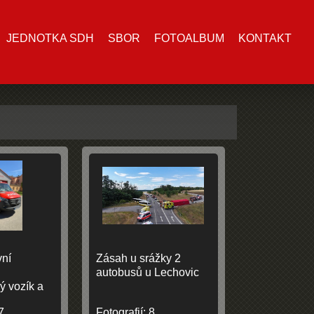
JEDNOTKA SDH
SBOR
FOTOALBUM
KONTAKT
vní
Zásah u srážky 2
autobusů u Lechovic
ý vozík a
7
Fotografií:
8