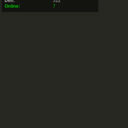
Den:
512
Online:
7