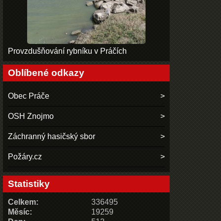
Provzdušňování rybníku v Práčích
Oblíbené odkazy
Obec Práče
OSH Znojmo
Záchranný hasičský sbor
Požáry.cz
Statistiky
Celkem:
336495
Měsíc:
19259