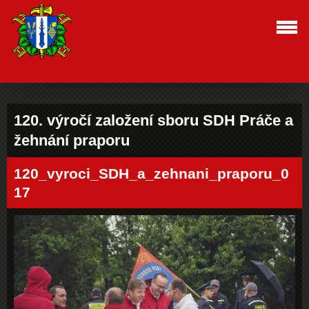
120. výročí založení sboru SDH Práče a
žehnání praporu
120_vyroci_SDH_a_zehnani_praporu_0
17