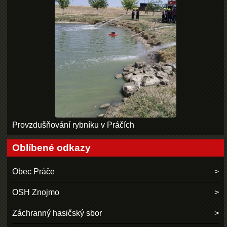
Provzdušňování rybníku v Práčích
Oblíbené odkazy
Obec Práče
OSH Znojmo
Záchranný hasičský sbor