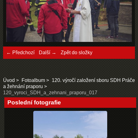
← Předchozí
Další →
Zpět do složky
Úvod
Fotoalbum
120. výročí založení sboru SDH Práče
a žehnání praporu
120_vyroci_SDH_a_zehnani_praporu_017
Poslední fotografie