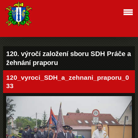
120. výročí založení sboru SDH Práče a
žehnání praporu
120_vyroci_SDH_a_zehnani_praporu_0
33