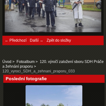
← Předchozí
Další →
Zpět do složky
Úvod
Fotoalbum
120. výročí založení sboru SDH Práče
a žehnání praporu
120_vyroci_SDH_a_zehnani_praporu_033
Poslední fotografie