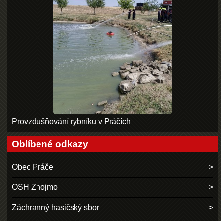
Provzdušňování rybníku v Práčích
Oblíbené odkazy
Obec Práče
OSH Znojmo
Záchranný hasičský sbor