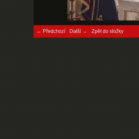
← Předchozí
Další →
Zpět do složky