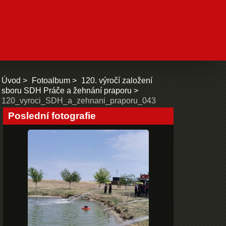
Úvod
Fotoalbum
120. výročí založení
sboru SDH Práče a žehnání praporu
120_vyroci_SDH_a_zehnani_praporu_043
Poslední fotografie