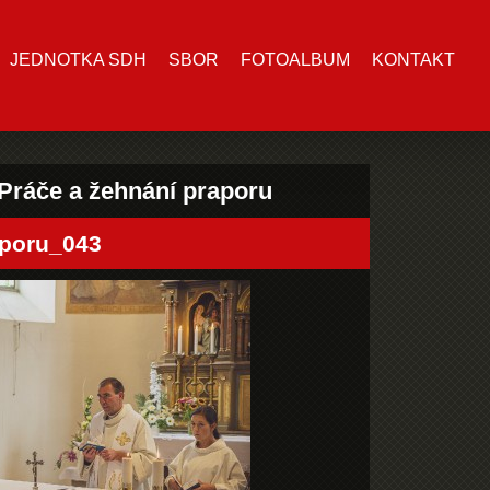
JEDNOTKA SDH
SBOR
FOTOALBUM
KONTAKT
 Práče a žehnání praporu
poru_043