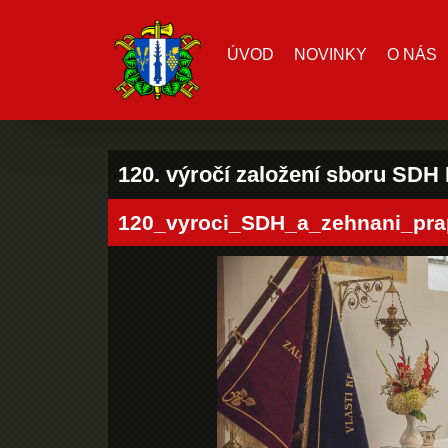
ÚVOD
NOVINKY
O NÁS
120. výročí založení sboru SDH
120_vyroci_SDH_a_zehnani_pra