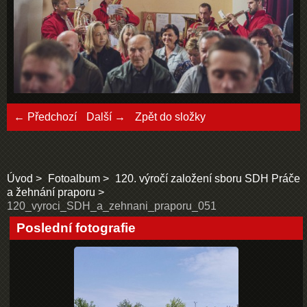
← Předchozí
Další →
Zpět do složky
Úvod
Fotoalbum
120. výročí založení sboru SDH Práče
a žehnání praporu
120_vyroci_SDH_a_zehnani_praporu_051
Poslední fotografie