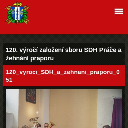
120. výročí založení sboru SDH Práče a
žehnání praporu
120_vyroci_SDH_a_zehnani_praporu_0
51