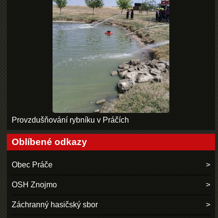
Provzdušňování rybníku v Práčích
Oblíbené odkazy
Obec Práče
OSH Znojmo
Záchranný hasičský sbor