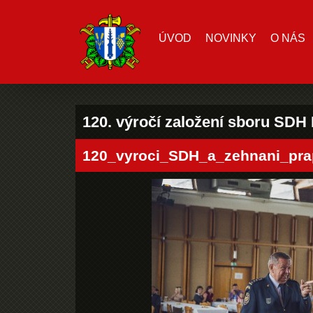
ÚVOD
NOVINKY
O NÁS
120. výročí založení sboru SDH
120_vyroci_SDH_a_zehnani_pra