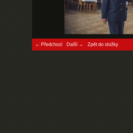
← Předchozí
Další →
Zpět do složky