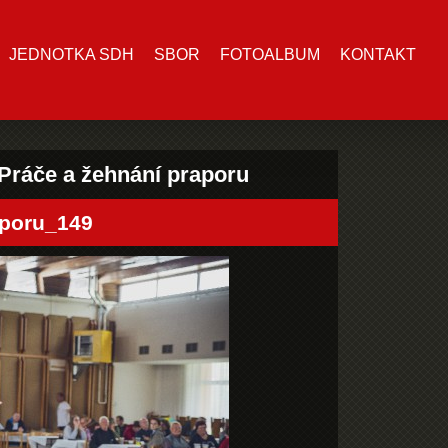
JEDNOTKA SDH
SBOR
FOTOALBUM
KONTAKT
 Práče a žehnání praporu
poru_149