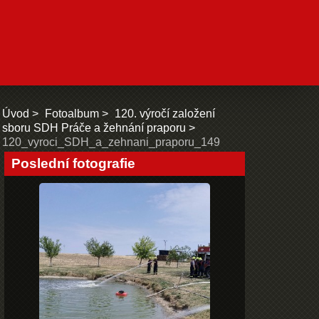
Úvod
Fotoalbum
120. výročí založení
sboru SDH Práče a žehnání praporu
120_vyroci_SDH_a_zehnani_praporu_149
Poslední fotografie