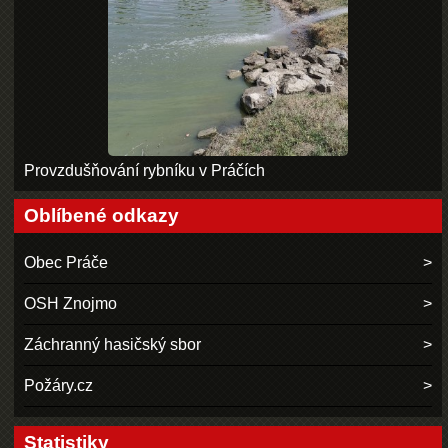
Provzdušňování rybníku v Práčích
Oblíbené odkazy
Obec Práče
OSH Znojmo
Záchranný hasičský sbor
Požáry.cz
Statistiky