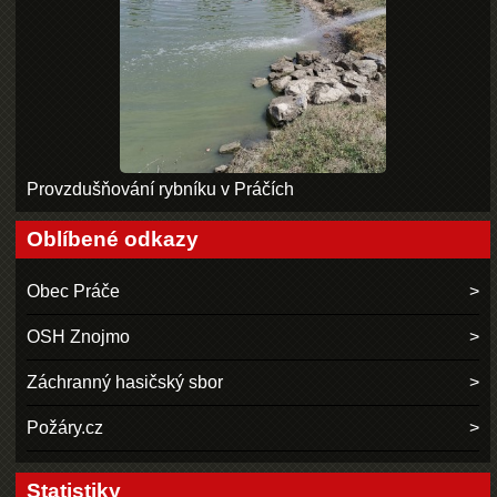
Provzdušňování rybníku v Práčích
Oblíbené odkazy
Obec Práče
OSH Znojmo
Záchranný hasičský sbor
Požáry.cz
Statistiky