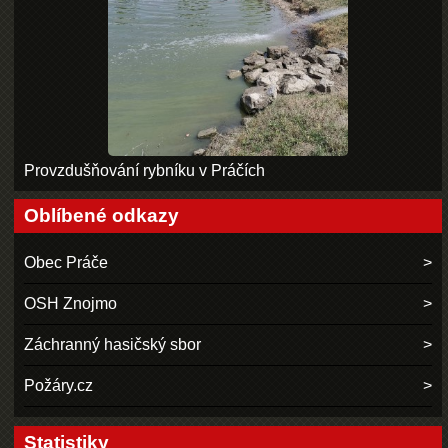
Provzdušňování rybníku v Práčích
Oblíbené odkazy
Obec Práče
OSH Znojmo
Záchranný hasičský sbor
Požáry.cz
Statistiky