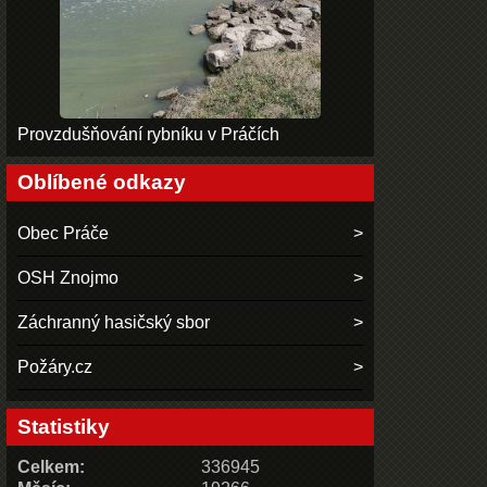
Provzdušňování rybníku v Práčích
Oblíbené odkazy
Obec Práče
OSH Znojmo
Záchranný hasičský sbor
Požáry.cz
Statistiky
Celkem:
336945