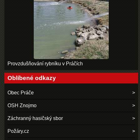
Provzdušňování rybníku v Práčích
Oblíbené odkazy
Obec Práče
OSH Znojmo
Záchranný hasičský sbor
Požáry.cz