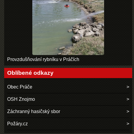
Provzdušňování rybníku v Práčích
Oblíbené odkazy
Obec Práče
OSH Znojmo
Záchranný hasičský sbor
Požáry.cz