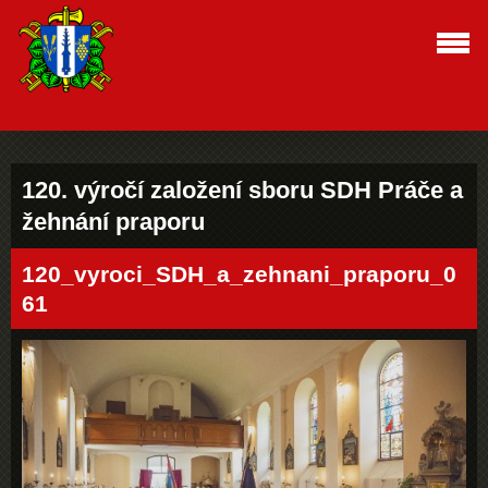
120. výročí založení sboru SDH Práče a
žehnání praporu
120_vyroci_SDH_a_zehnani_praporu_0
61