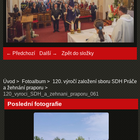
← Předchozí
Další →
Zpět do složky
Úvod
Fotoalbum
120. výročí založení sboru SDH Práče
a žehnání praporu
120_vyroci_SDH_a_zehnani_praporu_061
Poslední fotografie