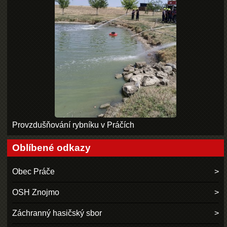
Provzdušňování rybníku v Práčích
Oblíbené odkazy
Obec Práče
OSH Znojmo
Záchranný hasičský sbor