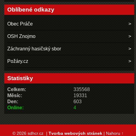
Oblíbené odkazy
Obec Práče
OSH Znojmo
Záchranný hasičský sbor
Požáry.cz
Statistiky
Celkem:
335568
Měsíc:
19331
Den:
603
Online:
4
© 2026 sdhcr.cz
|
Tvorba webových stránek
|
Nahoru ↑