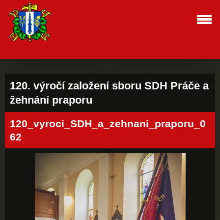
120. výročí založení sboru SDH Práče a
žehnání praporu
120_vyroci_SDH_a_zehnani_praporu_0
62