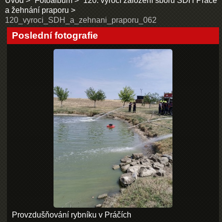
Úvod
Fotoalbum
120. výročí založení sboru SDH Práče
a žehnání praporu
120_vyroci_SDH_a_zehnani_praporu_062
Poslední fotografie
Provzdušňování rybníku v Práčích